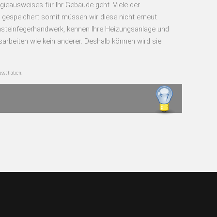
gieausweises für Ihr Gebäude geht. Viele der
 gespeichert somit müssen wir diese nicht erneut
nsteinfegerhandwerk, kennen Ihre Heizungsanlage und
arbeiten wie kein anderer. Deshalb können wird sie
asst haben.
?