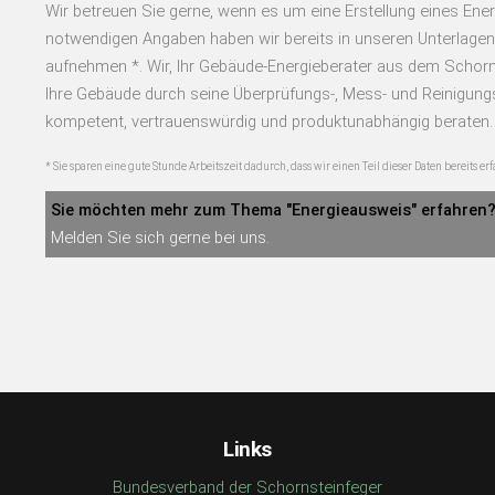
Wir betreuen Sie gerne, wenn es um eine Erstellung eines Ener
notwendigen Angaben haben wir bereits in unseren Unterlagen
aufnehmen *. Wir, Ihr Gebäude-Energieberater aus dem Schor
Ihre Gebäude durch seine Überprüfungs-, Mess- und Reinigungs
kompetent, vertrauenswürdig und produktunabhängig beraten.
* Sie sparen eine gute Stunde Arbeitszeit dadurch, dass wir einen Teil dieser Daten bereits erf
Sie möchten mehr zum Thema "Energieausweis" erfahren
Melden Sie sich gerne bei uns.
Links
Bundesverband der Schornsteinfeger